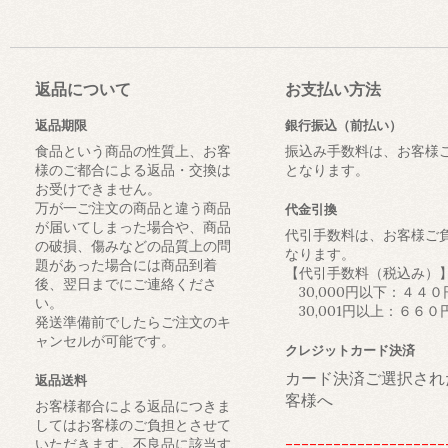
返品について
お支払い方法
返品期限
銀行振込（前払い）
食品という商品の性質上、お客
振込み手数料は、お客様
様のご都合による返品・交換は
となります。
お受けできません。
万が一ご注文の商品と違う商品
代金引換
が届いてしまった場合や、商品
代引手数料は、お客様ご
の破損、傷みなどの品質上の問
なります。
題があった場合には商品到着
【代引手数料（税込み）
後、翌日までにご連絡くださ
30,000円以下：４４０
い。
30,001円以上：６６０
発送準備前でしたらご注文のキ
ャンセルが可能です。
クレジットカード決済
カード決済ご選択され
返品送料
客様へ
お客様都合による返品につきま
してはお客様のご負担とさせて
--------------------
いただきます。不良品に該当す