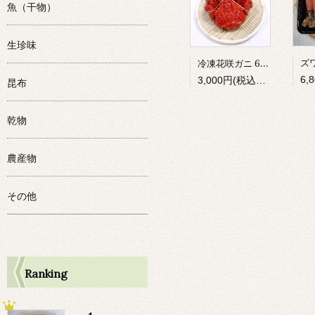
魚（干物）
生珍味
冷凍花咲ガニ 650g前後
3,000円(税込3,240円)
昆布
乾物
農産物
その他
Ranking