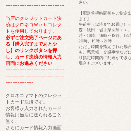
さい。
-------------------------
-----------
【配送希望時間帯をご指定
当店のクレジットカード決
ます】
済はクロネコＷｅｂコレク
午前中（12時までお届け）
森・秋田・岩手県を除く＞、
トを使用しております。
時～16時、16時～18時、18
必ずご注文完了ページにあ
20時、19時～21時
る【購入完了まであと少
ただし時間を指定された場
し】のリンクボタンを押
も、悪天候、交通事情など
し、カード決済の情報入力
り指定時間内に配達ができ
画面にお進みください
場合もございます。
-------------------------
-------------------------
------------
クロネコヤマトのクレジッ
トカード決済です。
お客様が入力されたカード
情報は当店に送られること
無く、
さらにカード情報入力画面