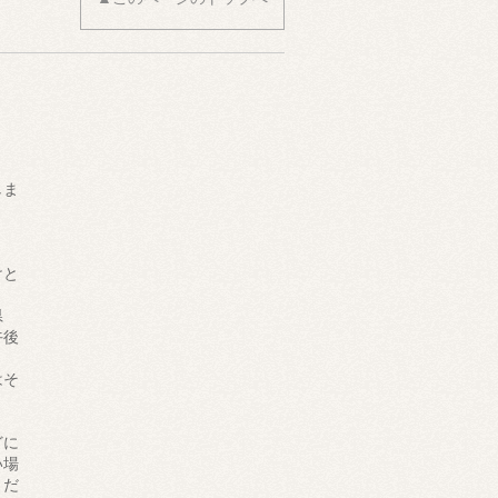
しま
けと
県
午後
はそ
ま
どに
い場
くだ