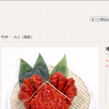
TOP
>
カニ（朝茹）
カ
だ