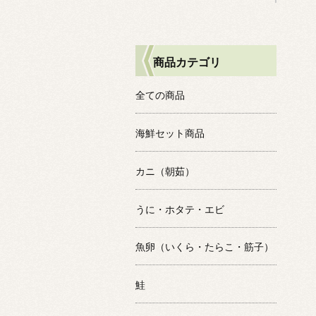
商品カテゴリ
全ての商品
海鮮セット商品
カニ（朝茹）
うに・ホタテ・エビ
魚卵（いくら・たらこ・筋子）
鮭