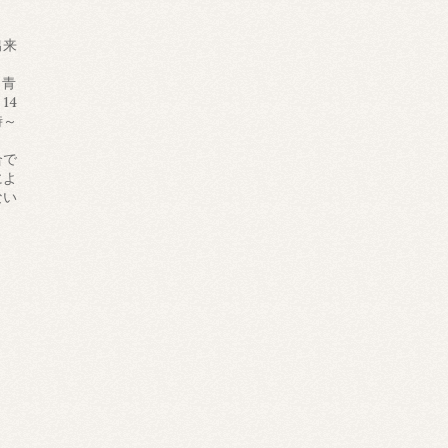
出来
＜青
14
時～
合で
によ
ない