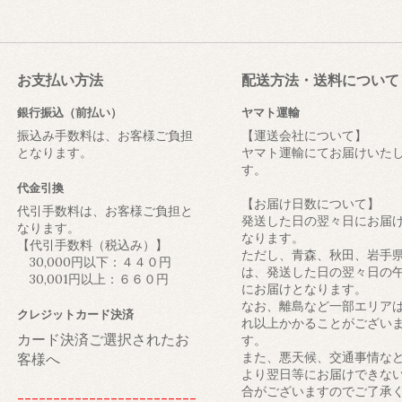
お支払い方法
配送方法・送料について
銀行振込（前払い）
ヤマト運輸
振込み手数料は、お客様ご負担
【運送会社について】
となります。
ヤマト運輸にてお届けいた
す。
代金引換
【お届け日数について】
代引手数料は、お客様ご負担と
発送した日の翌々日にお届
なります。
なります。
【代引手数料（税込み）】
ただし、青森、秋田、岩手
30,000円以下：４４０円
は、発送した日の翌々日の
30,001円以上：６６０円
にお届けとなります。
なお、離島など一部エリア
クレジットカード決済
れ以上かかることがござい
カード決済ご選択されたお
す。
また、悪天候、交通事情な
客様へ
より翌日等にお届けできな
合がございますのでご了承
-------------------------