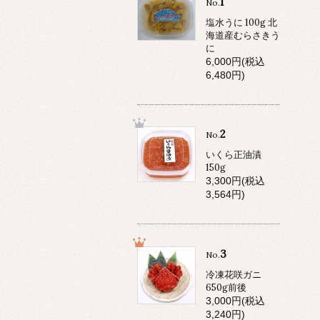
1
No.
塩水うに 100g 北
海道産むらさきう
に
6,000円(税込
6,480円)
2
No.
いくら正油漬
150g
3,300円(税込
3,564円)
3
No.
冷凍花咲ガニ
650g前後
3,000円(税込
3,240円)