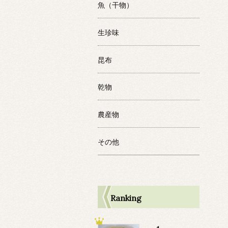
魚（干物）
生珍味
昆布
乾物
農産物
その他
Ranking