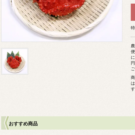
特
農
便
に
円
ご
商
は
す
おすすめ商品