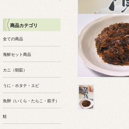
商品カテゴリ
全ての商品
海鮮セット商品
カニ（朝茹）
うに・ホタテ・エビ
魚卵（いくら・たらこ・筋子）
鮭