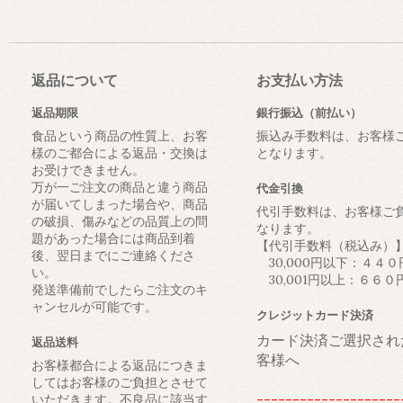
返品について
お支払い方法
返品期限
銀行振込（前払い）
食品という商品の性質上、お客
振込み手数料は、お客様
様のご都合による返品・交換は
となります。
お受けできません。
万が一ご注文の商品と違う商品
代金引換
が届いてしまった場合や、商品
代引手数料は、お客様ご
の破損、傷みなどの品質上の問
なります。
題があった場合には商品到着
【代引手数料（税込み）
後、翌日までにご連絡くださ
30,000円以下：４４０
い。
30,001円以上：６６０
発送準備前でしたらご注文のキ
ャンセルが可能です。
クレジットカード決済
カード決済ご選択され
返品送料
客様へ
お客様都合による返品につきま
してはお客様のご負担とさせて
--------------------
いただきます。不良品に該当す