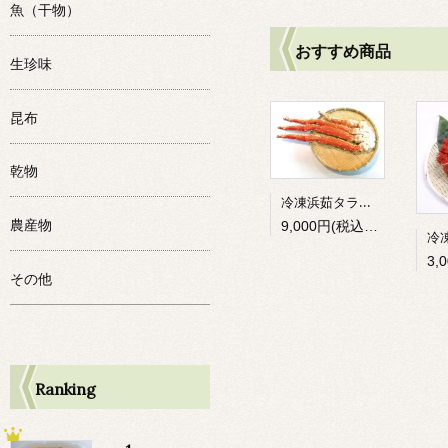
魚（干物）
おすすめ商品
生珍味
昆布
乾物
冷凍浜茹タラバ足 800g前後
農産物
9,000円(税込9,720円)
その他
Ranking