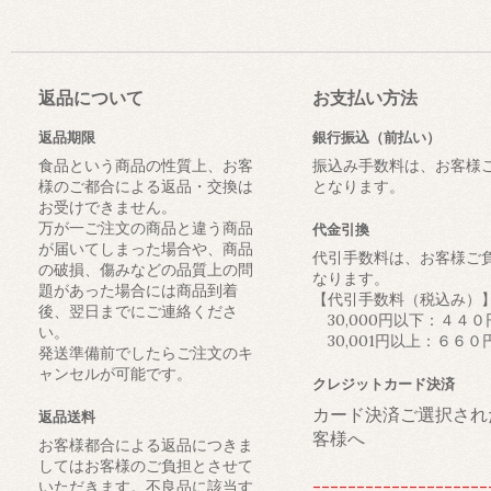
返品について
お支払い方法
返品期限
銀行振込（前払い）
食品という商品の性質上、お客
振込み手数料は、お客様
様のご都合による返品・交換は
となります。
お受けできません。
万が一ご注文の商品と違う商品
代金引換
が届いてしまった場合や、商品
代引手数料は、お客様ご
の破損、傷みなどの品質上の問
なります。
題があった場合には商品到着
【代引手数料（税込み）
後、翌日までにご連絡くださ
30,000円以下：４４０
い。
30,001円以上：６６０
発送準備前でしたらご注文のキ
ャンセルが可能です。
クレジットカード決済
カード決済ご選択され
返品送料
客様へ
お客様都合による返品につきま
してはお客様のご負担とさせて
--------------------
いただきます。不良品に該当す