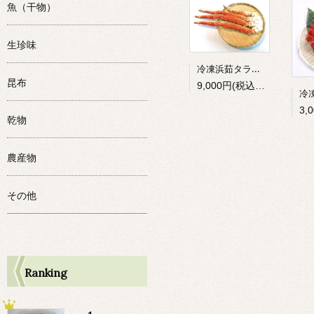
魚（干物）
生珍味
冷凍浜茹タラバ足 800g前後
昆布
9,000円(税込9,720円)
乾物
農産物
その他
Ranking