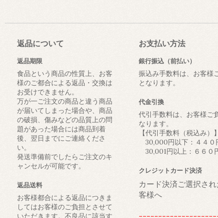
返品について
お支払い方法
返品期限
銀行振込（前払い）
食品という商品の性質上、お客
振込み手数料は、お客様
様のご都合による返品・交換は
となります。
お受けできません。
万が一ご注文の商品と違う商品
代金引換
が届いてしまった場合や、商品
代引手数料は、お客様ご
の破損、傷みなどの品質上の問
なります。
題があった場合には商品到着
【代引手数料（税込み）
後、翌日までにご連絡くださ
30,000円以下：４４０
い。
30,001円以上：６６０
発送準備前でしたらご注文のキ
ャンセルが可能です。
クレジットカード決済
カード決済ご選択され
返品送料
客様へ
お客様都合による返品につきま
してはお客様のご負担とさせて
--------------------
いただきます。不良品に該当す