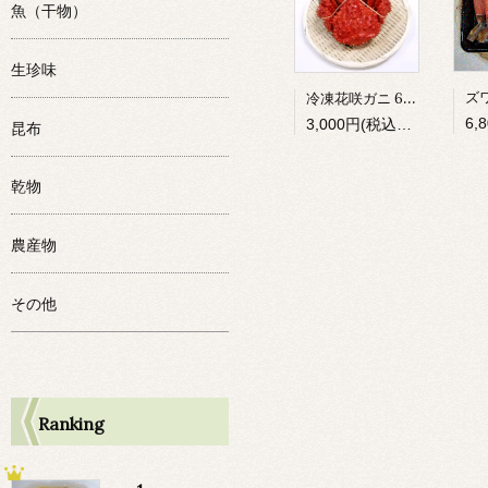
魚（干物）
生珍味
冷凍花咲ガニ 650g前後
3,000円(税込3,240円)
昆布
乾物
農産物
その他
Ranking