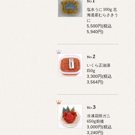
1
No.
塩水うに 100g 北
海道産むらさきう
に
5,500円(税込
5,940円)
2
No.
いくら正油漬
150g
3,300円(税込
3,564円)
3
No.
冷凍花咲ガニ
650g前後
3,000円(税込
3,240円)