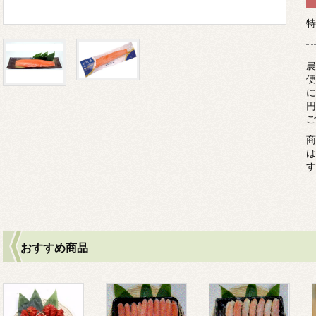
特
農
便
に
円
ご
商
は
す
おすすめ商品