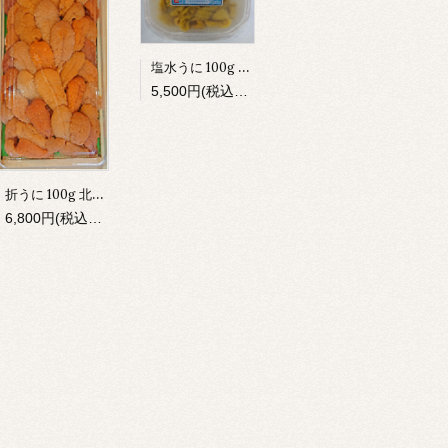
塩水うに 100g 北海道産むらさきうに
5,500円(税込5,940円)
折うに 100g 北方四島産
6,800円(税込7,344円)