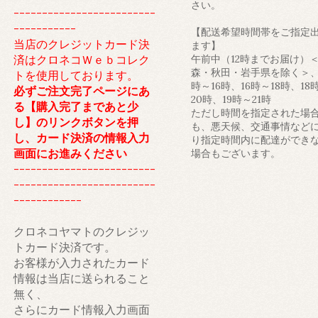
さい。
-------------------------
-----------
【配送希望時間帯をご指定
当店のクレジットカード決
ます】
済はクロネコＷｅｂコレク
午前中（12時までお届け）
森・秋田・岩手県を除く＞、
トを使用しております。
時～16時、16時～18時、18
必ずご注文完了ページにあ
20時、19時～21時
る【購入完了まであと少
ただし時間を指定された場
し】のリンクボタンを押
も、悪天候、交通事情など
し、カード決済の情報入力
り指定時間内に配達ができ
画面にお進みください
場合もございます。
-------------------------
-------------------------
------------
クロネコヤマトのクレジッ
トカード決済です。
お客様が入力されたカード
情報は当店に送られること
無く、
さらにカード情報入力画面