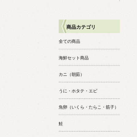
商品カテゴリ
全ての商品
海鮮セット商品
カニ（朝茹）
うに・ホタテ・エビ
魚卵（いくら・たらこ・筋子）
鮭