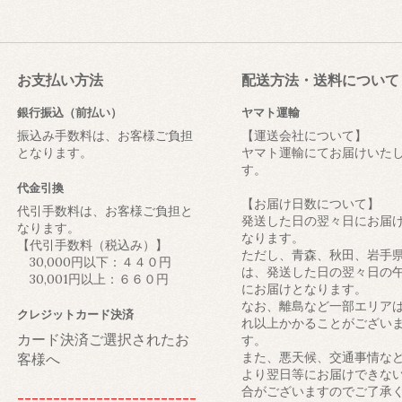
お支払い方法
配送方法・送料について
銀行振込（前払い）
ヤマト運輸
振込み手数料は、お客様ご負担
【運送会社について】
となります。
ヤマト運輸にてお届けいた
す。
代金引換
【お届け日数について】
代引手数料は、お客様ご負担と
発送した日の翌々日にお届
なります。
なります。
【代引手数料（税込み）】
ただし、青森、秋田、岩手
30,000円以下：４４０円
は、発送した日の翌々日の
30,001円以上：６６０円
にお届けとなります。
なお、離島など一部エリア
クレジットカード決済
れ以上かかることがござい
カード決済ご選択されたお
す。
また、悪天候、交通事情な
客様へ
より翌日等にお届けできな
合がございますのでご了承
-------------------------