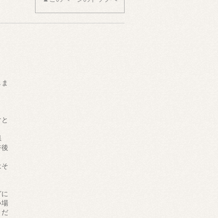
しま
けと
県
午後
はそ
ま
どに
い場
くだ