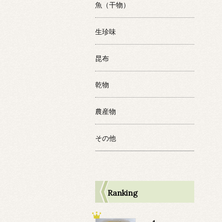
魚（干物）
生珍味
昆布
乾物
農産物
その他
Ranking