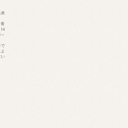
出来
＜青
14
時～
合で
によ
ない